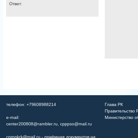
Ответ:
телефон: +79608988214
Глава РК
Правительство 
e-mail:
Министерство о
center200808@rambler.ru
,
cpppso@mail.ru
cpmpkrk@mail.ru
- приёмная документов на