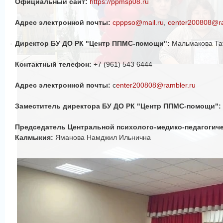
Официальный сайт:
https://ppmsp08.ru
Адрес электронной почты:
cpppso@mail.ru
,
center200808@ra
Директор БУ ДО РК "Центр ППМС-помощи":
Мальмакова Тат
Контактный телефон:
+7 (961) 543 6444
Адрес электронной почты:
с
enter200808@rambler.ru
Заместитель директора БУ ДО РК "Центр ППМС-помощи":
Председатель Центральной психолого-медико-педагогич
Калмыкия:
Яманова Намджил Ильнична