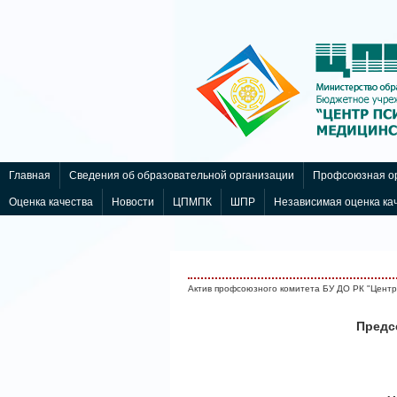
Шаблоны для Joomla 3
здесь
Главная
Сведения об образовательной организации
Профсоюзная ор
Оценка качества
Новости
ЦПМПК
ШПР
Независимая оценка ка
Актив профсоюзного комитета БУ ДО РК "Цент
Предс