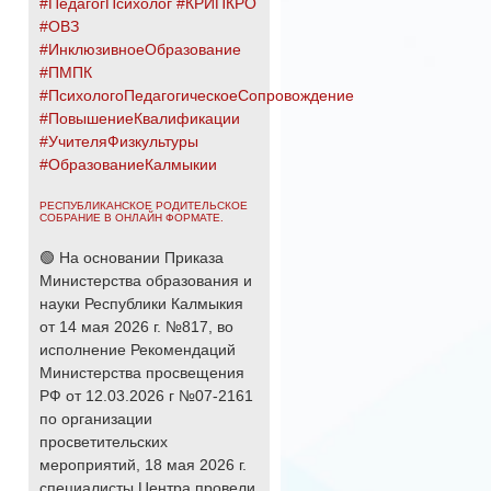
#ПедагогПсихолог
#КРИПКРО
#ОВЗ
#ИнклюзивноеОбразование
#ПМПК
#ПсихологоПедагогическоеСопровождение
#ПовышениеКвалификации
#УчителяФизкультуры
#ОбразованиеКалмыкии
РЕСПУБЛИКАНСКОЕ РОДИТЕЛЬСКОЕ
СОБРАНИЕ В ОНЛАЙН ФОРМАТЕ.
🟢 На основании Приказа
Министерства образования и
науки Республики Калмыкия
от 14 мая 2026 г. №817, во
исполнение Рекомендаций
Министерства просвещения
РФ от 12.03.2026 г №07-2161
по организации
просветительских
мероприятий, 18 мая 2026 г.
специалисты Центра провели