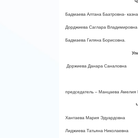
Ч
Бадмаева Алтана Баатровна- казн
Дорджиева Саглара Владимировна
Бадмаева Гиляна Борисовна.
Уп
Доржиева Данара Саналовна
председатель – Манцаева Амелия
Хантаева Мария Эдуардовна
Лиджиева Татьяна Николаевна