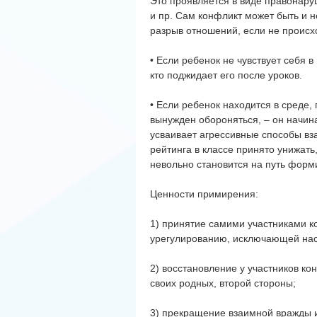
Это проявляется в виде правонару
и пр. Сам конфликт может быть и не
разрыв отношений, если не происхо
• Если ребенок не чувствует себя в
кто поджидает его после уроков.
• Если ребенок находится в среде, 
вынужден обороняться, – он начин
усваивает агрессивные способы вз
рейтинга в классе принято унижать
невольно становится на путь форми
Ценности примирения:
1) принятие самими участниками к
урегулированию, исключающей нас
2) восстановление у участников ко
своих родных, второй стороны;
3) прекращение взаимной вражды 