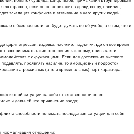
шений, попыток суицида, конфликтов, примыкания к группировкам
 так страшен, если он не переходит в драку, ссору, насилие,
дит эскалация конфликта и втягивание в него других людей.
 школе в безопасности, он будет думать не об учебе, а о том, что и
где царят агрессия, издевки, насилие, подначки, где он все время
ает воспринимать такие отношения как норму, привыкает и
аимодействия с окружающими. Если для достижения высокого
, подавлять, проявлять насилие, то амбициозный подросток
рования агрессивных (а то и криминальных) черт характера.
онфликтной ситуации на себя ответственности по ее
илие и дальнейшее причинение вреда;
нфликта способности понимать последствия ситуации для себя,
и нормализация отношений;