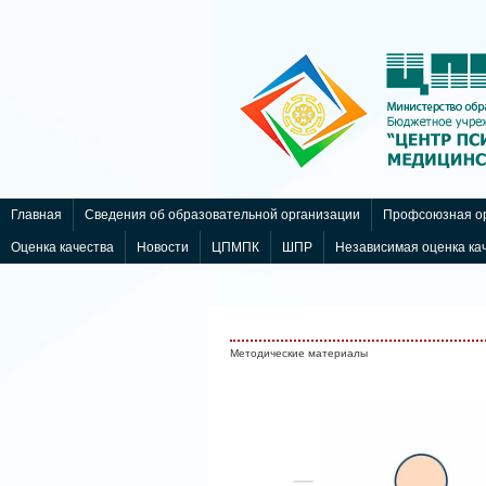
Статьи и обзоры
nachodki.ru
Главная
Сведения об образовательной организации
Профсоюзная ор
Оценка качества
Новости
ЦПМПК
ШПР
Независимая оценка ка
Методические материалы