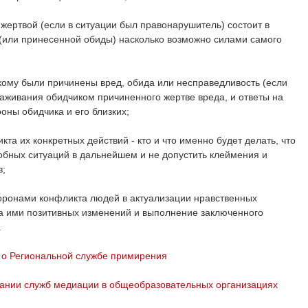
 жертвой (если в ситуации был правонарушитель) состоит в
(или принесенной обиды) насколько возможно силами самого
 кому были причинены вред, обида или несправедливость (если
глаживания обидчиком причиненного жертве вреда, и ответы на
оны обидчика и его близких;
та их конкретных действий - кто и что именно будет делать, что
обных ситуаций в дальнейшем и не допустить клеймения и
в;
оронами конфликта людей в актуализации нравственных
а ими позитивных изменений и выполнение заключенного
.
 о Региональной службе примирения
вании служб медиации в общеобразовательных организациях