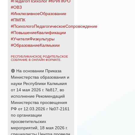
#ПедагогПсихолог
#КРИПКРО
#ОВЗ
#ИнклюзивноеОбразование
#ПМПК
#ПсихологоПедагогическоеСопровождение
#ПовышениеКвалификации
#УчителяФизкультуры
#ОбразованиеКалмыкии
РЕСПУБЛИКАНСКОЕ РОДИТЕЛЬСКОЕ
СОБРАНИЕ В ОНЛАЙН ФОРМАТЕ.
🟢 На основании Приказа
Министерства образования и
науки Республики Калмыкия
от 14 мая 2026 г. №817, во
исполнение Рекомендаций
Министерства просвещения
РФ от 12.03.2026 г №07-2161
по организации
просветительских
мероприятий, 18 мая 2026 г.
специалисты Центра провели