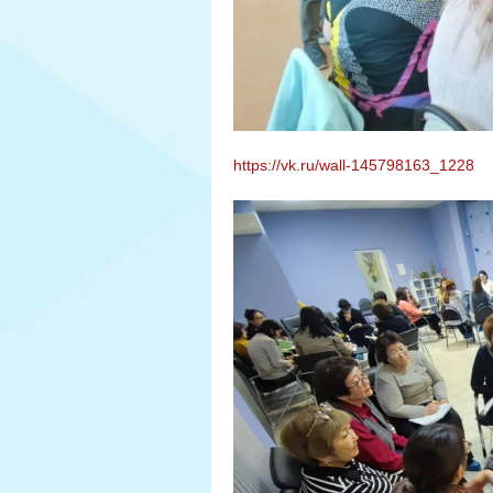
https://vk.ru/wall-145798163_1228