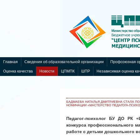
Интернет-магазин
nachodki.ru
Главная
Сведения об образовательной организации
Профсоюзная ор
Оценка качества
Новости
ЦПМПК
ШПР
Независимая оценка ка
БАДМАЕВА НАТАЛЬЯ ДМИТРИЕВНА СТАЛА ПО
НОМИНАЦИИ «МАСТЕРСТВО ПЕДАГОГА-ПСИХО
Педагог-психолог БУ ДО РК 
конкурса профессионального ма
работе с детьми дошкольного в