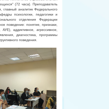
ющихся" (72 часа). Преподаватель
я, главный аналитик Федерального
афедры психологии, педагогики и
ионального отделения Федерации
ное поведение: понятие, признаки,
 АУЕ), аддиктивное, агрессивное,
ыявления, диагностика, программы
труктивного поведения.