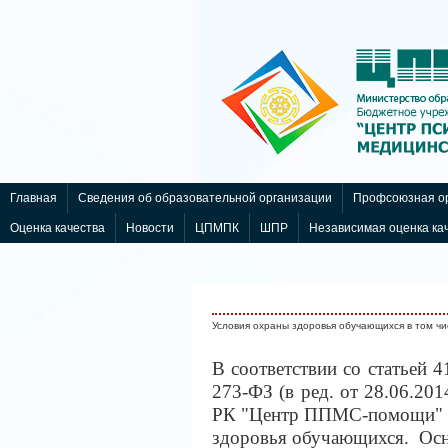
Интернет-магазин
nachodki.ru
Главная
Сведения об образовательной организации
Профсоюзная ор
Оценка качества
Новости
ЦПМПК
ШПР
Независимая оценка ка
Условия охраны здоровья обучающихся в том ч
В соответствии со статьей 
273-ФЗ (в ред. от 28.06.20
РК "Центр ППМС-помощи" со
здоровья обучающихся. Осн