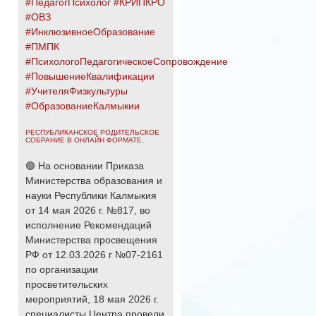
#ПедагогПсихолог
#КРИПКРО
#ОВЗ
#ИнклюзивноеОбразование
#ПМПК
#ПсихологоПедагогическоеСопровождение
#ПовышениеКвалификации
#УчителяФизкультуры
#ОбразованиеКалмыкии
РЕСПУБЛИКАНСКОЕ РОДИТЕЛЬСКОЕ
СОБРАНИЕ В ОНЛАЙН ФОРМАТЕ.
🟢 На основании Приказа
Министерства образования и
науки Республики Калмыкия
от 14 мая 2026 г. №817, во
исполнение Рекомендаций
Министерства просвещения
РФ от 12.03.2026 г №07-2161
по организации
просветительских
мероприятий, 18 мая 2026 г.
специалисты Центра провели