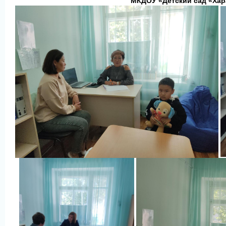
МКДОУ
«
Детский сад «Ха