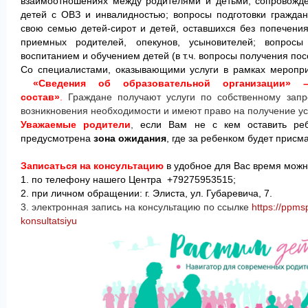
взаимоотношениях между родителями и детьми;
сопровожде
детей с ОВЗ и инвалидностью; вопросы подготовки гражда
свою семью детей-сирот и детей, оставшихся без попечения
приемных родителей, опекунов, усыновителей; вопросы
воспитанием и обучением детей (в т.ч. вопросы получения пос
Со специалистами, оказывающими услуги в рамках меропри
«Сведения об образовательной организации
» –
состав»
.
Граждане получают услуги по собственному запр
возникновения необходимости и имеют право на получение ус
Уважаемые родители
,
если Вам не с кем оставить реб
предусмотрена
зона ожидания
, где за ребенком будет присм
Записаться на консультацию
в удобное для Вас время можн
1. по телефону нашего Центра +79275953515;
2. при личном обращении: г. Элиста, ул. Губаревича, 7.
3. электронная запись на консультацию по ссылке
https://ppms
konsultatsiyu