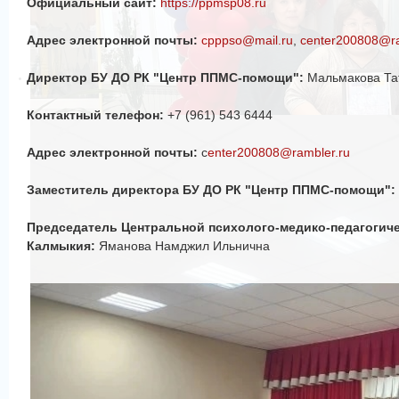
Официальный сайт:
https://ppmsp08.ru
Адрес электронной почты:
cpppso@mail.ru
,
center200808@ra
Директор БУ ДО РК "Центр ППМС-помощи":
Мальмакова Тат
Контактный телефон:
+7 (961) 543 6444
Адрес электронной почты:
с
enter200808@rambler.ru
Заместитель директора БУ ДО РК "Центр ППМС-помощи":
Председатель Центральной психолого-медико-педагогич
Калмыкия:
Яманова Намджил Ильнична