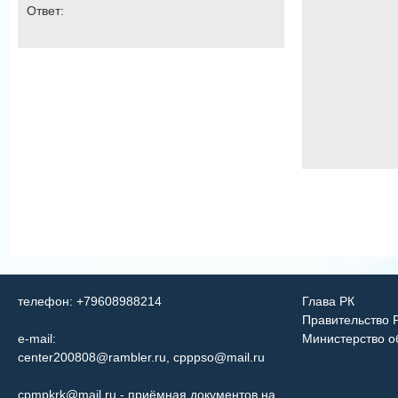
Ответ:
телефон: +79608988214
Глава РК
Правительство 
e-mail:
Министерство о
center200808@rambler.ru
,
cpppso@mail.ru
cpmpkrk@mail.ru
- приёмная документов на